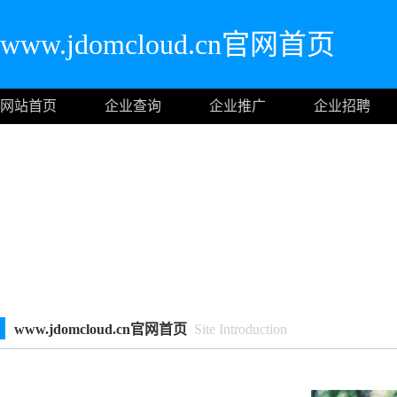
www.jdomcloud.cn官网首页
网站首页
企业查询
企业推广
企业招聘
www.jdomcloud.cn官网首页
Site Introduction