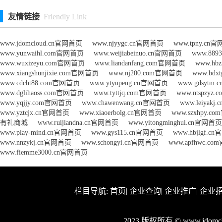
友情链接
Friendly Link
www.jdomcloud.cn官网首页
www.njyygc.cn官网首页
www.tpny.cn
www.yunwaihl.com官网首页
www.weijiabeinuo.cn官网首页
www.88
www.wuxizeyu.com官网首页
www.liandanfang.com官网首页
www.h
www.xiangshunjixie.com官网首页
www.nj200.com官网首页
www.bd
www.cdcht88.com官网首页
www.ytyupeng.cn官网首页
www.gdsytm
www.dglihaoss.com官网首页
www.tyttjq.com官网首页
www.ntspzy
www.yqjjy.com官网首页
www.chawenwang.cn官网首页
www.leiyak
www.yztcjx.cn官网首页
www.xiaoerbolg.cn官网首页
www.szxhpy.
有礼商城
www.ruijiandna.cn官网首页
www.yitongminghui.cn官网首页
www.play-mind.cn官网首页
www.gys115.cn官网首页
www.hbjlgf.c
www.nnzykj.cn官网首页
www.schongyi.cn官网首页
www.apfhwc.c
www.fiemme3000.cn官网首页
栏目导航:
首页
|
企业查询
|
企业推广
|
企业
2023 版权所有 © www.jdom